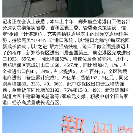
记者正在会议上获悉，本年上半年，郑州航空港港口工做各部
分深切贯彻落实省委、省和区党工委、管委会决策摆设，锚
定“枢纽+”计谋定位，充实阐扬联通境表里的国际交通枢纽劣
势，持续完美“1+4+N+E”港口系统，以“港口之稳”护航双轮回
新成长款式，以“之进”帮力强省扶植，港口工做全面提质迈出
了的程序，新郑综保区进出口居全国第三。航空港区完成进出
口1993。65亿元，同比增加52%，增速位居全省前列。此中，
新郑综保区完成进出口1868。45亿元，同比增加47。1%，占
全省进出口的45。29%，占比提拔6。25个百分点。全区跨境
电商进出口营业累计完成1。25亿单、货值152。5亿元，同比
别离增加80。33%、49。06%。此中综保区出口营业增势强
劲，单量货值同比增加3192。76%和1543。49%。新郑综保区
陆港片区申建获海关总署等7家单元支撑，积极申创全国首家
港口经济高质量成长现范区。