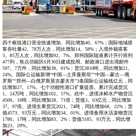
四个枢纽港口营业快速增加。同比增加40。67%；国际地域搭
客吞吐量42。78万人次，同比增加14。58%；入境外籍搭客
3。85万人次，同比增加92。7%。郑州国际陆港累计开行班列
477列，焦点功能区6月30日建成投用。邮政港口进出境邮件
597。7万件，同比增加38。01%；货沉3810吨，同比增加21。
24%。国际公运输新增“中国—土库曼斯坦”“中国—蒙古—俄
罗斯”“郑州—白俄罗斯莫吉廖夫市”3条国际公运输线亿元，同
比增加27。17%。七个功能性港口扩量提质。累计完成货沉
1。24万吨，同比增加102。57%。此中，进境冰鲜水产物货沉
4500。16吨，同比增加28。71倍；货值3。03亿元，同比增加
37。97倍。进境生果货沉2021。74吨，同比增加68。22%；货
值4573。93万元，同比增加34。01%。进境食用水活泼物货沉
1780。17吨，同比增加83。2%；货值5185。93万元，同比增
加23。29%。