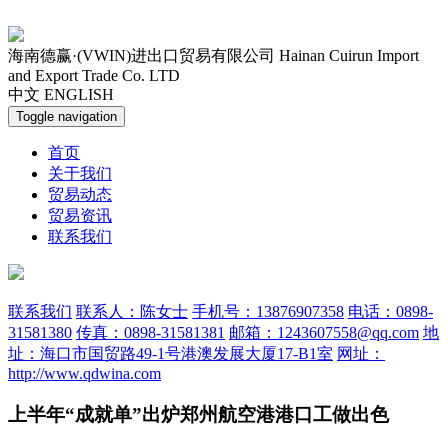
海南德赢·(VWIN)进出口贸易有限公司
Hainan Cuirun Import
and Export Trade Co. LTD
中文
ENGLISH
Toggle navigation
首页
关于我们
贸易动态
贸易资讯
联系我们
联系我们
联系人：陈女士
手机号：13876907358
电话：0898-
31581380
传真：0898-31581381
邮箱：1243607558@qq.com
地
址：海口市国贸路49-1号港澳发展大厦17-B1室
网址：
http://www.qdwina.com
上半年“成就单”出炉郑州航空港港口工做出色