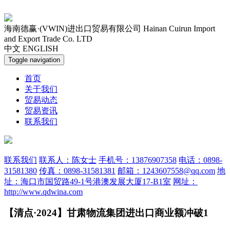
海南德赢·(VWIN)进出口贸易有限公司
Hainan Cuirun Import
and Export Trade Co. LTD
中文
ENGLISH
Toggle navigation
首页
关于我们
贸易动态
贸易资讯
联系我们
联系我们
联系人：陈女士
手机号：13876907358
电话：0898-
31581380
传真：0898-31581381
邮箱：1243607558@qq.com
地
址：海口市国贸路49-1号港澳发展大厦17-B1室
网址：
http://www.qdwina.com
【清点·2024】甘肃物流集团进出口商业额冲破1