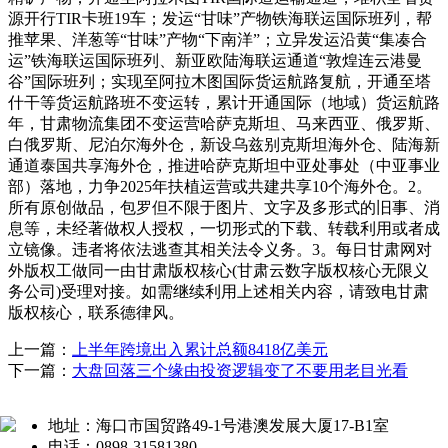
源开行TIR卡班19车；发运“甘味”产物铁海联运国际班列，帮
推苹果、洋葱等“甘味”产物“下南洋”；立异发运沿黄“集凑合
运”铁海联运国际班列、新亚欧陆海联运通道“敦煌连云港曼
谷”国际班列；实现至阿拉木图国际货运航路复航，开通至塔
什干等货运航路班不变运转，累计开通国际（地域）货运航路
年，甘肃物流集团不变运营哈萨克斯坦、马来西亚、俄罗斯、
白俄罗斯、尼泊尔海外仓，新设乌兹别克斯坦海外仓、陆海新
通道泰国共享海外仓，推进哈萨克斯坦中亚处事处（中亚事业
部）落地，力争2025年扶植运营或共建共享10个海外仓。2。
所有原创做品，包罗但不限于图片、文字及多形式的旧事、消
息等，未经著做权人授权，一切形式的下载、转载利用或者成
立镜像。违者将依法逃查其相关法令义务。3。每日甘肃网对
外版权工做同一由甘肃版权核心(甘肃云数字版权核心无限义
务公司)受理对接。如需继续利用上述相关内容，请致电甘肃
版权核心，联系德律风。
上一篇：
上半年跨境出入累计总额8418亿美元
下一篇：
大盘回落三个缘由投资逻辑变了不要用老目光看
地址：海口市国贸路49-1号港澳发展大厦17-B1室
电话：0898-31581380