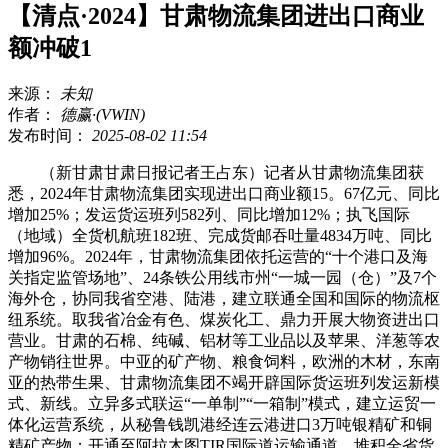
【清点·2024】甘肃物流集团进出口商业
额冲破1
来源：
未知
作者：
德赢·(VWIN)
发布时间：
2025-08-02 11:54
（新甘肃甘肃日报记者王占东）记者从甘肃物流集团获
悉，2024年甘肃物流集团实现进出口商业额15。67亿元、同比
增加25%；发运货运班列582列、同比增加12%；执飞国际
（地域）全货机航班182班、完成货邮吞吐量4834万吨、同比
增加96%。2024年，甘肃物流集团依托运营的“十个港口及海
关指定监管场地”、24条铁公用线市州“一城一园（仓）”及7个
海外仓，协同我省空港、陆港，建立联通全国和国际的物流枢
纽系统。取我省冶金有色、煤炭化工、鼎力开展大物资进出口
营业。甘肃的石棉、纯碱、铝材等工业品以及苹果、洋葱等农
产物销往世界。中亚的矿产物、粮食饲料，欧洲的木材，东南
亚的热带生果、甘肃物流集团不竭开辟国际货运班列发运新模
式、新线。立异多式联运“一单制”“一箱制”模式，建立运贸一
体化运营系统，从秘鲁钱凯港经连云港进口3万吨银精矿和铜
精矿产物；开通至阿拉木图TIR国际道运输通道，堆积全省货