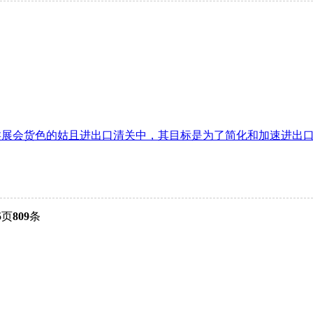
展会货色的姑且进出口清关中，其目标是为了简化和加速进出口商
5
页
809
条