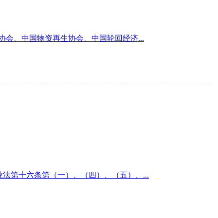
会、中国物资再生协会、中国轮回经济...
商业法第十六条第（一）、（四）、（五）、...