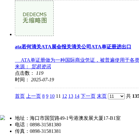
ata若何清关ATA展会报关清关公司ATA单证册进出口
ATA单证册做为一种国际商业凭证，被普遍使用于各类
来源：
贸易资讯
点击数：
119
时间：
2025-07-19
首页
上一页
8
9
10
11
12
13
14
下一页
末页
共
13
地址：海口市国贸路49-1号港澳发展大厦17-B1室
电话：0898-31581380
传真：0898-31581381